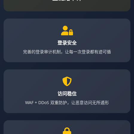
登录安全
完善的登录审计机制，让每一次登录都有迹可循
访问稳住
WAF + DDoS 双重防护，让恶意访问无所遁形