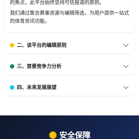
的焦点，此平台始终坚持可信报道的原则。
我们通过聚合赛事资源与编辑筛选，为用户提供一站式
的体育资讯功能。
二、该平台的编辑原则
三、首要竞争力分析
四、未来发展展望
安全保障