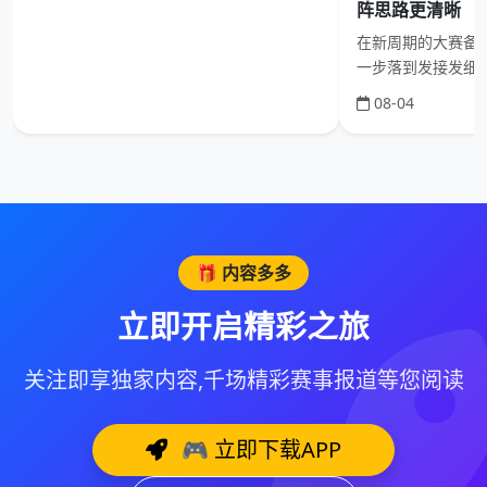
阵思路更清晰
在新周期的大赛备
一步落到发接发细
面的再打磨，更是
08-04
对阵思路的整体升
发接发往...
🎁 内容多多
立即开启精彩之旅
关注即享独家内容,千场精彩赛事报道等您阅读
🎮 立即下载APP