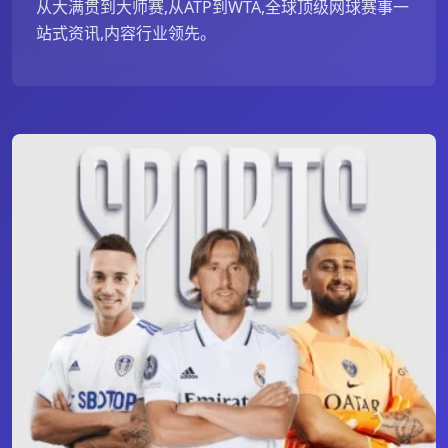
从大满贯到大师赛,从ATP到WTA,全球顶级网球赛事一
站式资讯,内容行业领先。