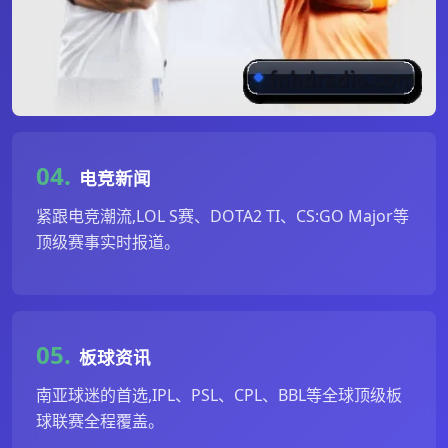
04.
电竞新闻
紧跟电竞潮流,LOL S赛、DOTA2 TI、CS:GO Major等
顶级赛事实时报道。
05.
板球资讯
南亚球迷的首选,IPL、PSL、CPL、BBL等全球顶级板
球联赛全程覆盖。