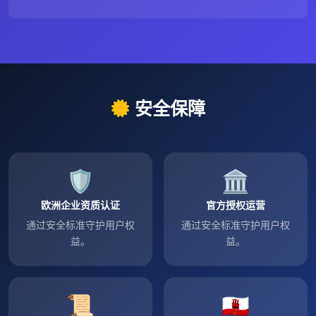
安全保障
🛡
🏛
欧洲企业资质认证
官方授权运营
通过安全标准守护用户权
通过安全标准守护用户权
益。
益。
📜
🇬🇮