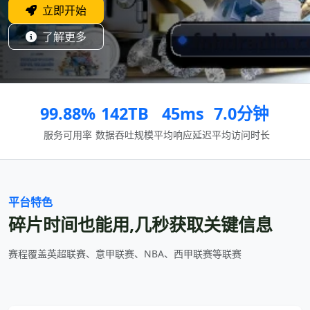
立即开始
了解更多
99.88%
142TB
45ms
7.0分钟
服务可用率
数据吞吐规模
平均响应延迟
平均访问时长
平台特色
碎片时间也能用,几秒获取关键信息
赛程覆盖英超联赛、意甲联赛、NBA、西甲联赛等联赛